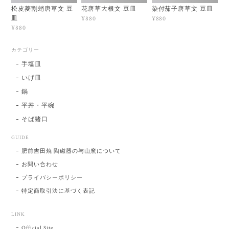
松皮菱割蛸唐草文 豆
花唐草大根文 豆皿
染付茄子唐草文 豆皿
皿
¥880
¥880
¥880
カテゴリー
手塩皿
いげ皿
鍋
平丼・平碗
そば猪口
GUIDE
肥前吉田焼 陶磁器の与山窯について
お問い合わせ
プライバシーポリシー
特定商取引法に基づく表記
LINK
Official Site