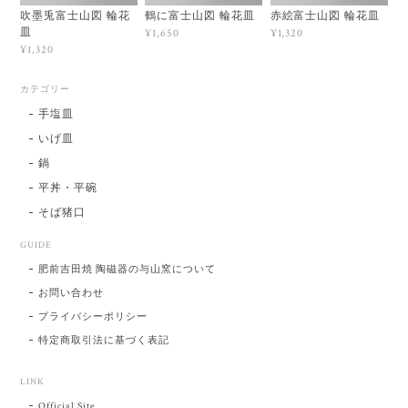
吹墨兎富士山図 輪花
鶴に富士山図 輪花皿
赤絵富士山図 輪花皿
皿
¥1,650
¥1,320
¥1,320
カテゴリー
手塩皿
いげ皿
鍋
平丼・平碗
そば猪口
GUIDE
肥前吉田焼 陶磁器の与山窯について
お問い合わせ
プライバシーポリシー
特定商取引法に基づく表記
LINK
Official Site