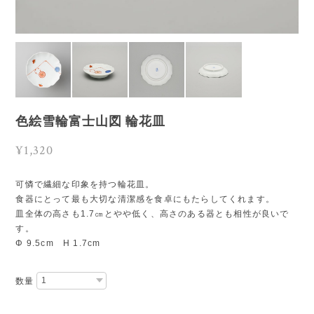
色絵雪輪富士山図 輪花皿
¥1,320
可憐で繊細な印象を持つ輪花皿。
食器にとって最も大切な清潔感を食卓にもたらしてくれます。
皿全体の高さも1.7㎝とやや低く、高さのある器とも相性が良いで
す。
Φ 9.5cm H 1.7cm
数量