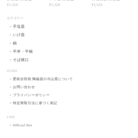
¥1,320
¥1,320
¥1,320
カテゴリー
手塩皿
いげ皿
鍋
平丼・平碗
そば猪口
GUIDE
肥前吉田焼 陶磁器の与山窯について
お問い合わせ
プライバシーポリシー
特定商取引法に基づく表記
LINK
Official Site