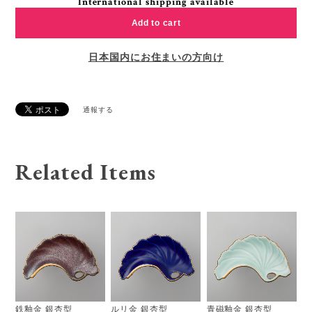
International shipping available
Add to cart
日本国内にお住まいの方向け
通報する
Related Items
鉄釉金 銀杏型
ルリ金 銀杏型
青磁釉金 銀杏型