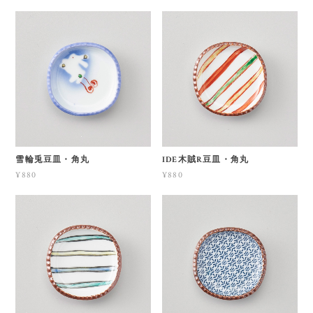
雪輪兎豆皿・角丸
IDE木賊R豆皿・角丸
¥880
¥880