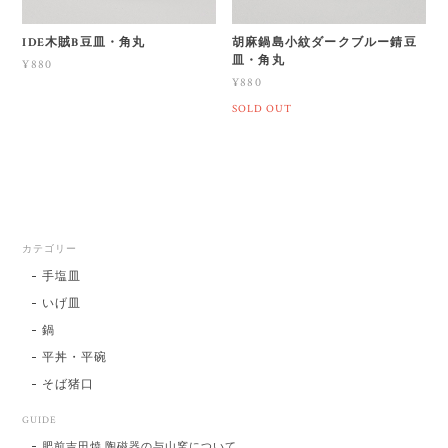
IDE木賊B豆皿・角丸
胡麻鍋島小紋ダークブルー錆豆
皿・角丸
¥880
¥880
SOLD OUT
カテゴリー
手塩皿
いげ皿
鍋
平丼・平碗
そば猪口
GUIDE
肥前吉田焼 陶磁器の与山窯について