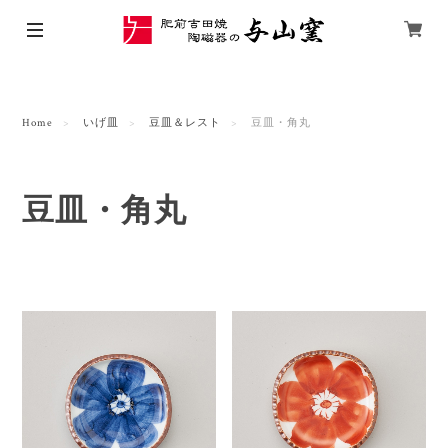
Home
いげ皿
豆皿＆レスト
豆皿・角丸
豆皿・角丸