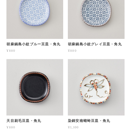
胡麻鍋島小紋ブルー豆皿・角丸
胡麻鍋島小紋グレイ豆皿・角丸
¥880
¥880
天目刷毛豆皿・角丸
染錦安南蜻蛉豆皿・角丸
¥880
¥1,100