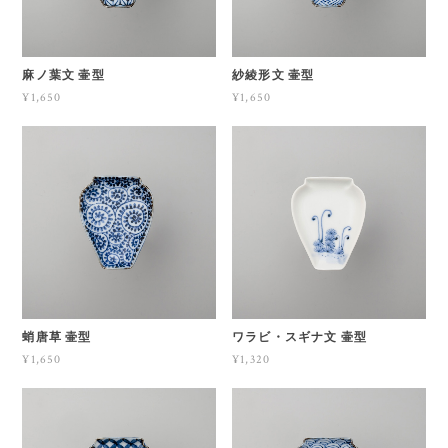
麻ノ葉文 壷型
紗綾形文 壷型
¥1,650
¥1,650
蛸唐草 壷型
ワラビ・スギナ文 壷型
¥1,650
¥1,320