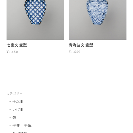
七宝文 壷型
青海波文 壷型
¥1,650
¥1,650
カテゴリー
手塩皿
いげ皿
鍋
平丼・平碗